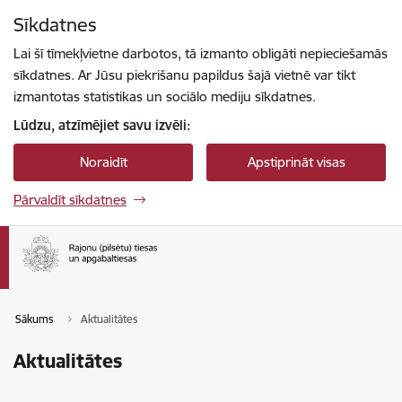
Pāriet uz lapas saturu
Sīkdatnes
Spied
lai meklētu
Enter
Lai šī tīmekļvietne darbotos, tā izmanto obligāti nepieciešamās
sīkdatnes. Ar Jūsu piekrišanu papildus šajā vietnē var tikt
izmantotas statistikas un sociālo mediju sīkdatnes.
Lūdzu, atzīmējiet savu izvēli:
Noraidīt
Apstiprināt visas
Pārvaldīt sīkdatnes
Sākums
Aktualitātes
Aktualitātes