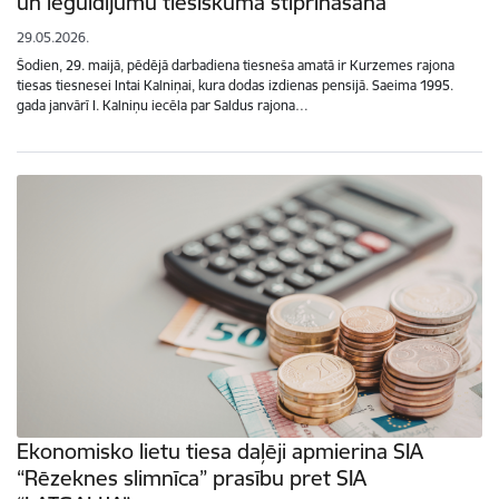
un ieguldījumu tiesiskuma stiprināšanā
29.05.2026.
Šodien, 29. maijā, pēdējā darbadiena tiesneša amatā ir Kurzemes rajona
tiesas tiesnesei Intai Kalniņai, kura dodas izdienas pensijā. Saeima 1995.
gada janvārī I. Kalniņu iecēla par Saldus rajona…
Ekonomisko lietu tiesa daļēji apmierina SIA
“Rēzeknes slimnīca” prasību pret SIA