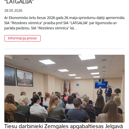
“LATGALIJA”
28.05.2026.
Ar Ekonomisko lietu tiesas 2026.gada 26.maija spriedumu daļēji apmierināta
SIA “Rēzeknes slimnīca” prasība pret SIA “LATGALIJA” par līgumsoda un
parāda piedziņu. SIA “Rēzeknes slimnīca” kā…
Informācija presei
Tiesu darbinieki Zemgales apgabaltiesas Jelgavā