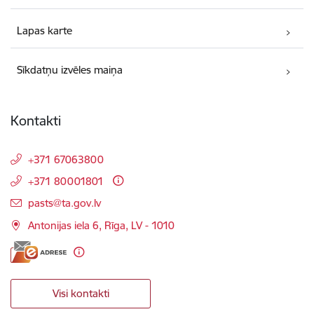
Lapas karte
Sīkdatņu izvēles maiņa
Kontakti
+371 67063800
+371 80001801
E-pasts:
pasts@ta.gov.lv
Antonijas iela 6, Rīga, LV - 1010
Visi kontakti