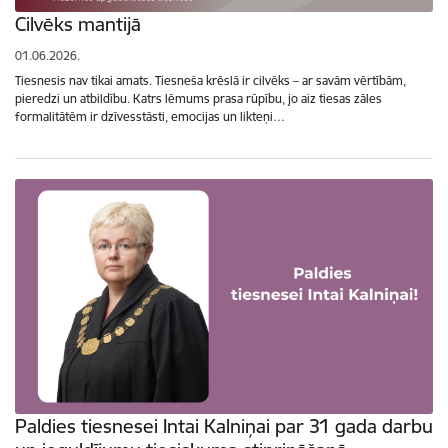
Cilvēks mantijā
01.06.2026.
Tiesnesis nav tikai amats. Tiesneša krēslā ir cilvēks – ar savām vērtībām,
pieredzi un atbildību. Katrs lēmums prasa rūpību, jo aiz tiesas zāles
formalitātēm ir dzīvesstāsti, emocijas un likteņi…
Paldies tiesnesei Intai Kalniņai par 31 gada darbu