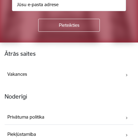
Kājene
Ātrās saites
Vakances
Noderīgi
Privātuma politika
Piekļūstamība