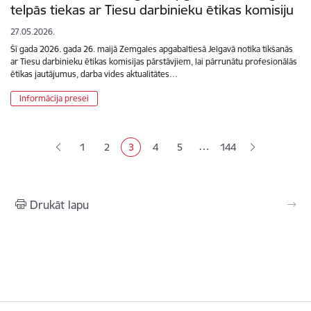
telpās tiekas ar Tiesu darbinieku ētikas komisiju
27.05.2026.
Šī gada 2026. gada 26. maijā Zemgales apgabaltiesā Jelgavā notika tikšanās
ar Tiesu darbinieku ētikas komisijas pārstāvjiem, lai pārrunātu profesionālās
ētikas jautājumus, darba vides aktualitātes…
Informācija presei
Lapošana
…
1
2
3
4
5
144
Lapa
Lapa
Pašreizējā lapa
Lapa
Lapa
Drukāt lapu